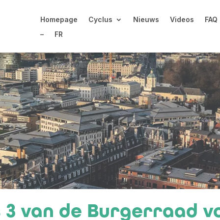
Homepage
Cyclus
Nieuws
Videos
FAQ
Homepage
Cyclus
Nieuws
Videos
FAQ
–
FR
–
FR
 3 van de Burgerraad v