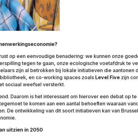
amenwerkingseconomie?
ust op een eenvoudige benadering: we kunnen onze goede
verspilling tegen te gaan, onze ecologische voetafdruk te v
laars zijn al betrokken bij lokale initiatieven die aanton
bibliotheek, en co-working spaces zoals
Level Five
zijn co
t sociaal weefsel versterkt.
end. Daarom is het interessant om hierover een debat op te 
 tegemoet te komen aan een aantal behoeften waaraan vanda
. De ontwikkeling van dit soort initiatieven kan van Brussel
onomie.
n uitzien in 2050